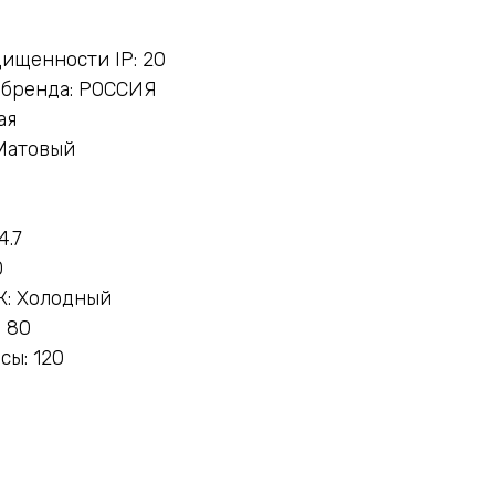
ищенности IP: 20
 бренда: РОССИЯ
ая
Матовый
4.7
0
К: Холодный
 80
сы: 120