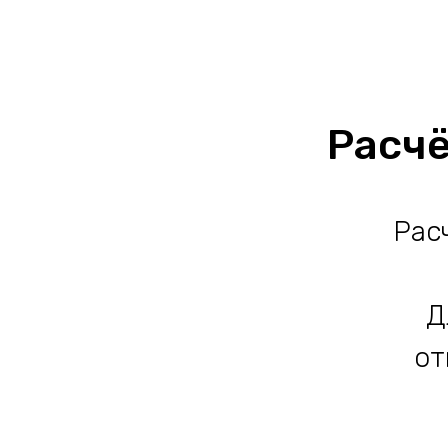
Расчё
Рас
Д
от