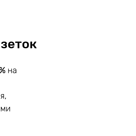
озеток
0%
на
я,
ами