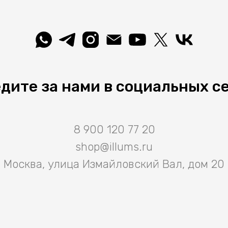
дите за нами в социальных с
8 900 120 77 20
shop@illums.ru
Москва, улица Измайловский Вал, дом 20