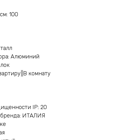
см: 100
еталл
ора: Алюминий
олок
вартиру||В комнату
ищенности IP: 20
 бренда: ИТАЛИЯ
нке
ая