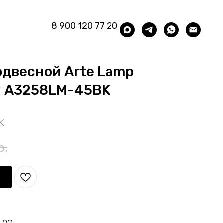
8 900 120 77 20
одвесной Arte Lamp
й A3258LM-45BK
K
р.
 20