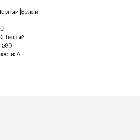
й
Чёрный||Белый
00
К: Теплый
 ≥80
ости: А