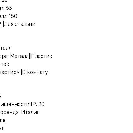
м: 63
см: 150
||Для спальни
еталл
ра: Металл||Пластик
олок
вартиру||В комнату
5
ищенности IP: 20
бренда: Италия
нке
ая