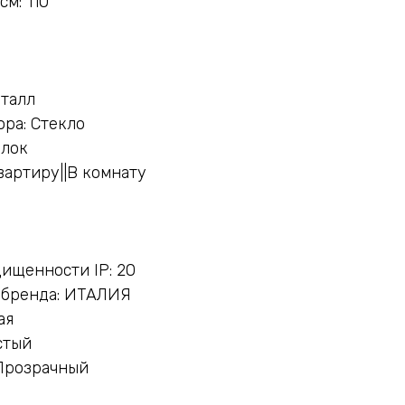
м: 110
еталл
ра: Стекло
олок
вартиру||В комнату
ищенности IP: 20
 бренда: ИТАЛИЯ
ая
стый
 Прозрачный