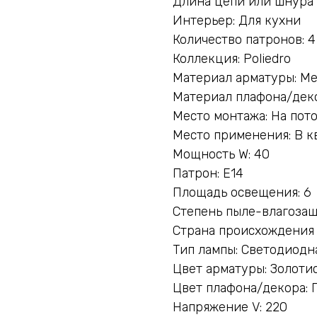
Длина цепи или шнура с
Интерьер: Для кухни
Количество патронов: 4
Коллекция: Poliedro
Материал арматуры: М
Материал плафона/деко
Место монтажа: На пот
Место применения: В к
Мощность W: 40
Патрон: E14
Площадь освещения: 6
Степень пыле-влагозащ
Страна происхождения
Тип лампы: Светодиодн
Цвет арматуры: Золоти
Цвет плафона/декора:
Напряжение V: 220