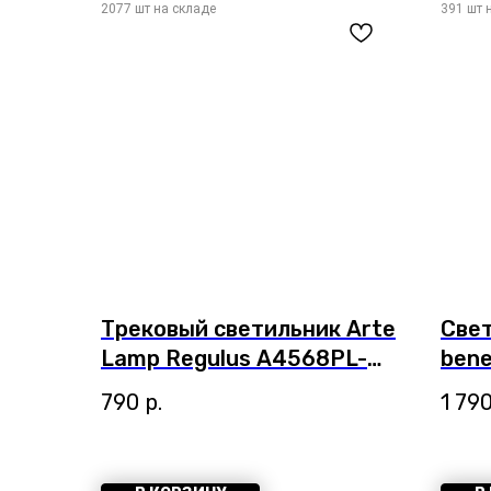
Трековый светильник Arte
Све
Lamp Regulus A4568PL-
bene
1BK
3000
790
р.
1 79
Ben