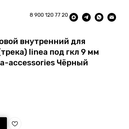
8 900 120 77 20
овой внутренний для
река) linea под гкл 9 мм
ea-accessories Чёрный