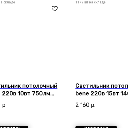
тильник потолочный
Светильник пото
 220в 10вт 750лм
bene 220в 15вт 1
к 90+ 36° Arte Lamp
4000к 90+ 36° Ar
0
р.
2 160
р.
e Чёрный A1935PL-1BK
Bene Белый A194