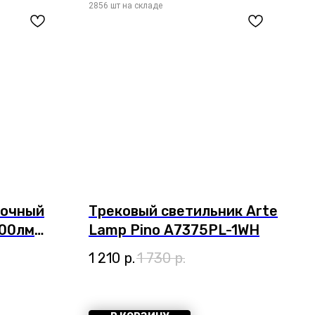
лочный
Трековый светильник Arte
400лм
Lamp Pino A7375PL-1WH
te Lamp
1 210
р.
1 730
р.
6PL-1WH