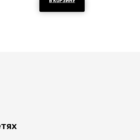
В КОРЗИНУ
етях