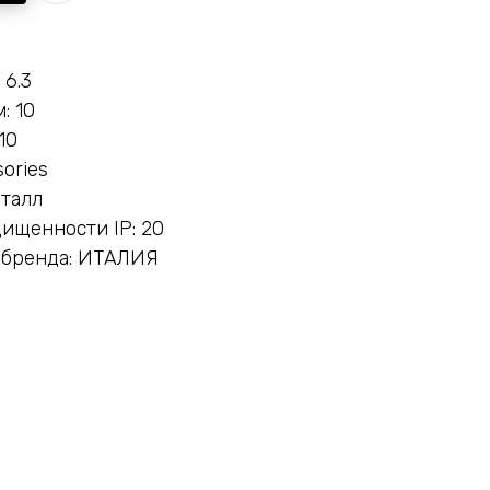
 6.3
: 10
10
ories
еталл
ищенности IP: 20
 бренда: ИТАЛИЯ
й