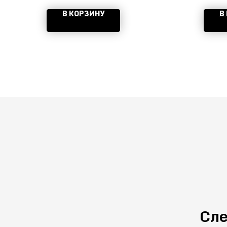
Пара
В КОРЗИНУ
В
IP — 
цили
цвет
Испо
E27.
брен
Сле