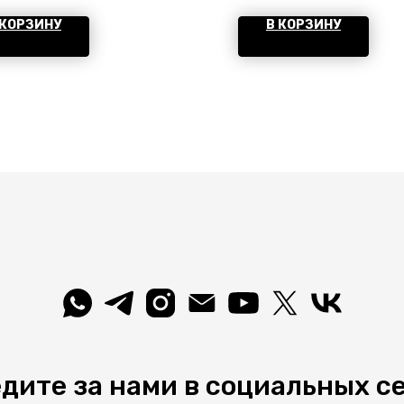
метры пылевлагозащиты
 КОРЗИНУ
В КОРЗИНУ
20. Форма
ндрическая. Материал/
 арматуры металл/черный.
льзует 1 лампу с цоколем
 Страна происхождения
да — Италия.
дите за нами в социальных с