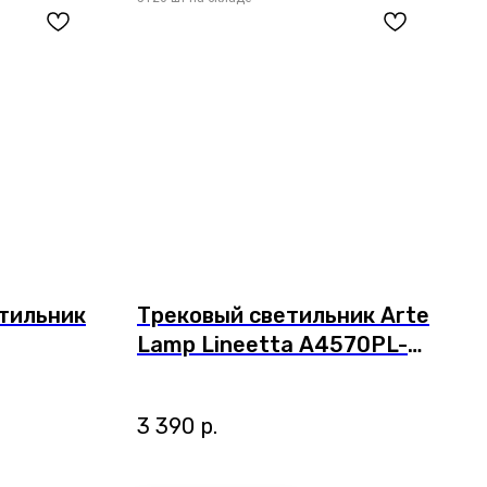
тильник
Трековый светильник Arte
Lamp Lineetta A4570PL-
1BK
3 390
р.