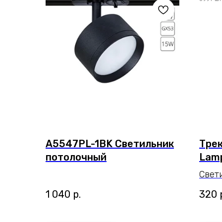
A5547PL-1BK Светильник
Трек
потолочный
Lamp
Свет
A6252
1 040
р.
320
Подч
Разм