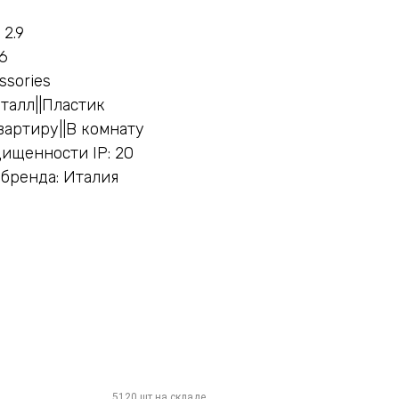
 2.9
6
ssories
талл||Пластик
вартиру||В комнату
ищенности IP: 20
бренда: Италия
й