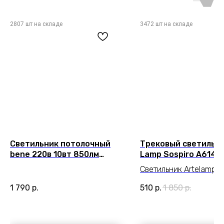
Светильник потолочный
Трековый светильни
bene 220в 10вт 850лм
Lamp Sospiro A6141
4000к 90+ 36° Arte Lamp
Светильник Artelamp
Bene Чёрный A1945PL-1BK
A6141PL-1BK серии Sos
1 790
р.
510
р.
1 850
р.
Подчеркнет стиль
помещения. Размеры
12x12x21 cm. Параметр