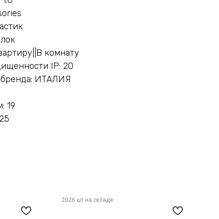
ories
астик
олок
вартиру||В комнату
ищенности IP: 20
 бренда: ИТАЛИЯ
: 19
 25