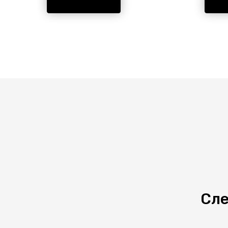
IP — 20. Форма
Мате
цилиндрическая. Материал/
алюм
цвет арматуры металл/белый.
1 лам
Использует 1 лампу с цоколем
Идеа
E27. Страна происхождения
Стра
бренда — Италия.
— Ит
Сле