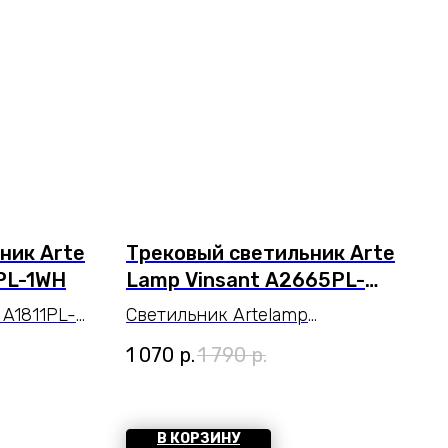
ник Arte
Трековый светильник Arte
PL-1WH
Lamp Vinsant A2665PL-
1WH
 A1811PL-
Светильник Artelamp
дчеркнет
A2665PL-1WH серии Vinsant.
1 070
р.
1 790
р.
азмеры
Подчеркнет стиль помещения.
ы
Размеры 14x7x17 cm.
— 20.
Параметры пылевлагозащиты
В КОРЗИНУ