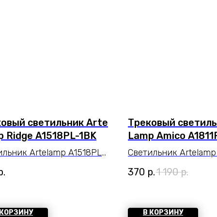
овый светильник Arte
Трековый светиль
 Ridge A1518PL-1BK
Lamp Amico A1811
ильник Artelamp A1518PL-
Светильник Artelamp
серии Ridge. Подчеркнет
1WH серии Amico. По
р.
370
р.
1 190
р.
ь помещения. Высота 17
стиль помещения. Р
Параметры
10x8x0 cm. Параметр
влагозащиты IP — 20.
пылевлагозащиты IP 
 КОРЗИНУ
В КОРЗИНУ