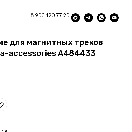
8 900 120 77 20
е для магнитных треков
ea-accessories A484433
1.8