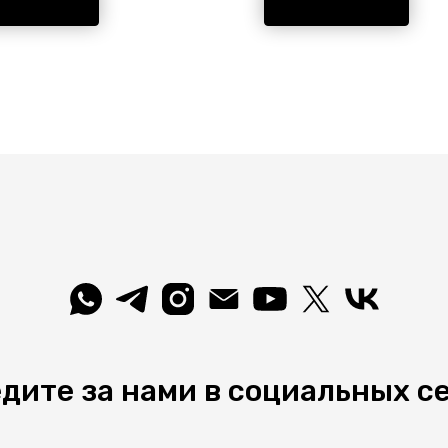
риал/цвет арматуры
Материал/цвет арма
иний/черный. Использует
алюминий/белый. Им
пу с цоколем GU10.
встроенные светоди
льно подходит для офиса.
лампы, рассчитанные
на происхождения бренда
срок службы светиль
алия.
Идеально подходит 
магазина. Страна
происхождения брен
Италия.
дите за нами в социальных с