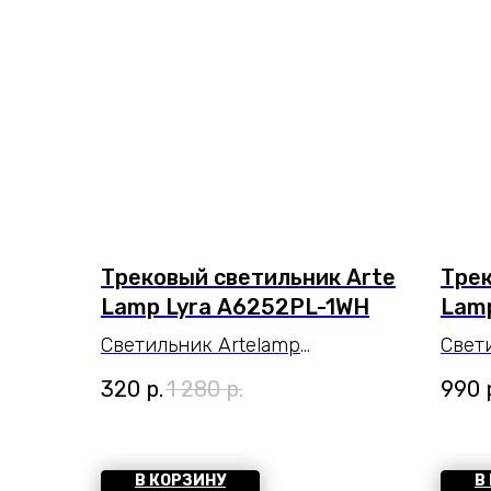
Трековый светильник Arte
Трек
Lamp Lyra A6252PL-1WH
Lamp
Светильник Artelamp
Свет
A6252PL-1WH серии Lyra.
1BK 
320
р.
1 280
р.
990
Подчеркнет стиль помещения.
стил
Размеры 10x10x24 cm.
cm. 
Параметры пылевлагозащиты
пыле
В КОРЗИНУ
В