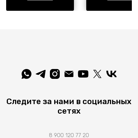
Материал/цвет арматуры
Форма цилиндрическа
алюминий/белый. Имеются
Материал/цвет армат
встроенные светодиодные
металл/белый. Использ
лампы, рассчитанные на весь
лампу с цоколем E27. 
срок службы светильника.
происхождения бренд
Страна происхождения
Италия.
бренда — Италия.
Следите за нами в социальных
сетях
8 900 120 77 20