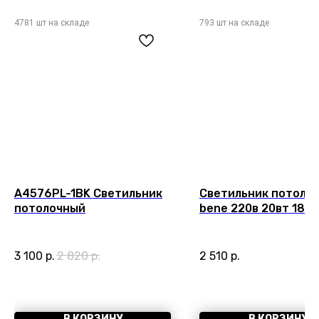
A4576PL-1BK Светильник
Светильник потоло
потолочный
bene 220в 20вт 180
4000к 90+ 36° Arte
Bene Белый A1947P
3 100
р.
2 820
р.
2 510
р.
В КОРЗИНУ
В КОРЗИНУ