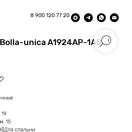
8 900 120 77 20
 Bolla-unica A1924AP-1AB
енные
 19
: 15
||Для спальни