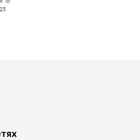
: 15
23
етях