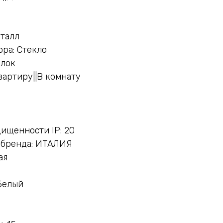
еталл
ра: Стекло
олок
вартиру||В комнату
ищенности IP: 20
 бренда: ИТАЛИЯ
ая
Белый