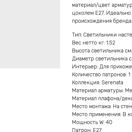
материал/цвет арматур
цоколем E27. Идеально
происхождения бренда —
Тип: Светильники наст
Вес нетто кг: 1.52
Высота светильника см:
Диаметр светильника с
Интерьер: Для прихож
Количество патронов: 1
Коллекция: Serenata
Материал арматуры: М
Материал плафона/деко
Место монтажа: На сте
Место применения: В к
Мощность W: 40
Патрон: E27