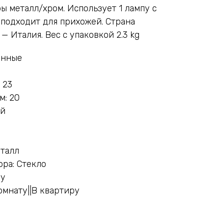
ы металл/хром. Использует 1 лампу с
 подходит для прихожей. Страна
 Италия. Вес с упаковкой 2.3 kg
енные
 23
м: 20
ей
еталл
ра: Стекло
ну
омнату||В квартиру