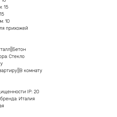
: 15
15
: 10
Для прихожей
талл||Бетон
ра: Стекло
ну
вартиру||В комнату
ищенности IP: 20
бренда: Италия
ая