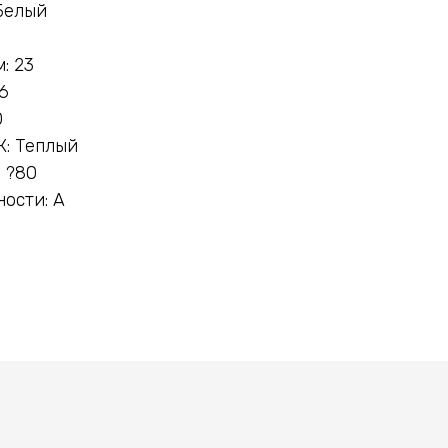
Белый
: 23
6
0
К: Теплый
 ?80
ости: A