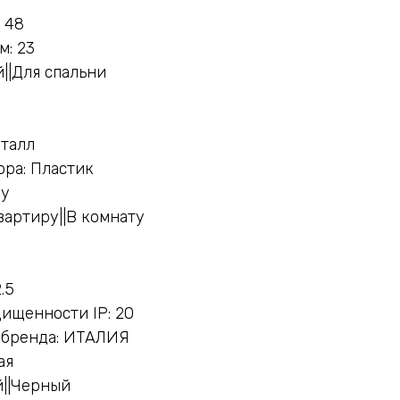
 48
м: 23
||Для спальни
еталл
ра: Пластик
ну
вартиру||В комнату
.5
ищенности IP: 20
 бренда: ИТАЛИЯ
ая
й||Черный