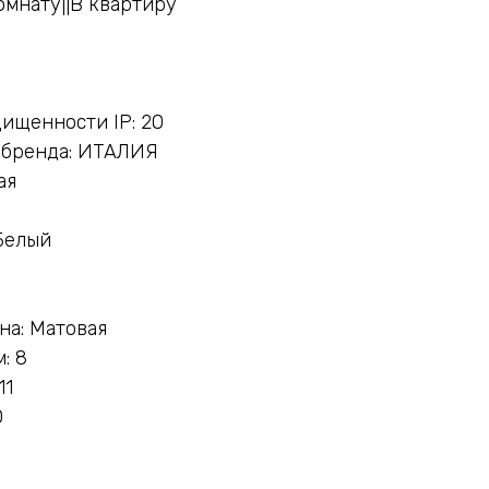
омнату||В квартиру
ищенности IP: 20
 бренда: ИТАЛИЯ
ая
Белый
на: Матовая
: 8
11
0