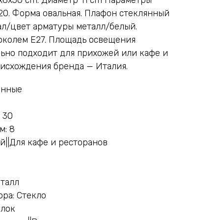
20. Форма овальная. Плафон стеклянный
иал/цвет арматуры металл/белый.
цоколем E27. Площадь освещения
льно подходит для прихожей или кафе и
оисхождения бренда — Италия.
енные
 30
м: 8
й||Для кафе и ресторанов
еталл
ра: Стекло
олок