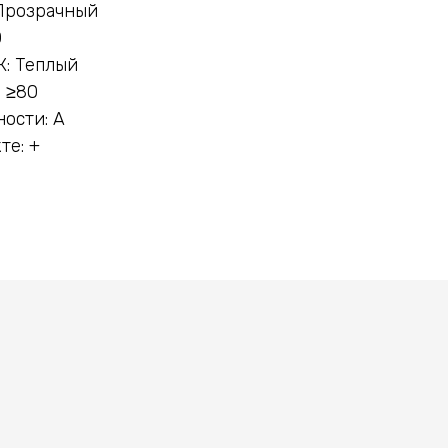
 Прозрачный
0
К: Теплый
 ≥80
ости: A
те: +