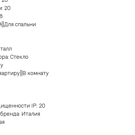
: 20
8
||Для спальни
еталл
ра: Стекло
ну
вартиру||В комнату
ищенности IP: 20
бренда: Италия
ая