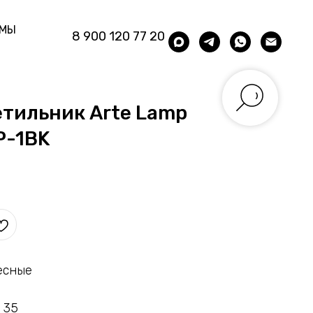
ЕМЫ
8 900 120 77 20
етильник Arte Lamp
P-1BK
есные
 35