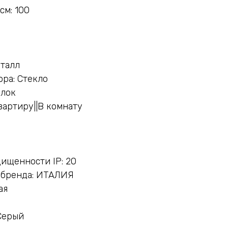
см: 100
еталл
ра: Стекло
олок
вартиру||В комнату
ищенности IP: 20
 бренда: ИТАЛИЯ
ая
й
Серый