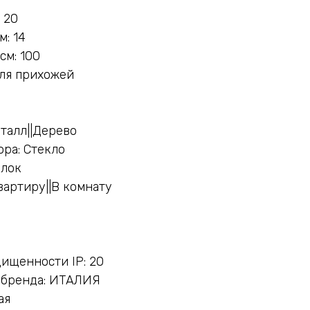
 20
: 14
см: 100
Для прихожей
талл||Дерево
ра: Стекло
олок
вартиру||В комнату
ищенности IP: 20
 бренда: ИТАЛИЯ
ая