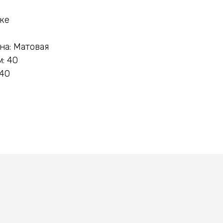
нке
на: Матовая
: 40
 40