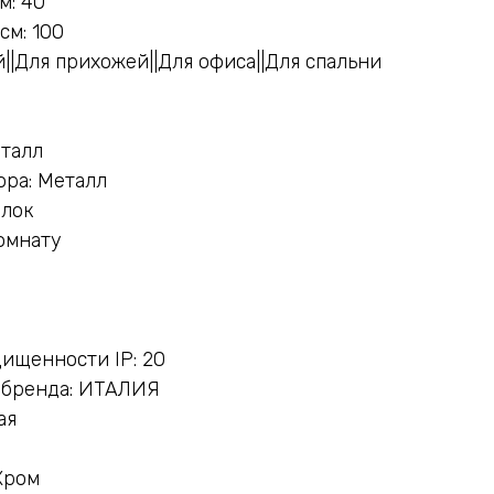
м: 40
см: 100
||Для прихожей||Для офиса||Для спальни
еталл
ра: Металл
олок
омнату
ищенности IP: 20
 бренда: ИТАЛИЯ
ая
Хром