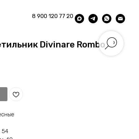
8 900 120 77 20
тильник Divinare Rombo
есные
 54