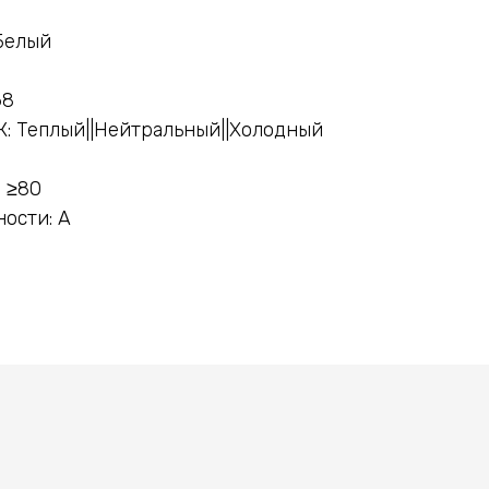
й
Белый
68
К: Теплый||Нейтральный||Холодный
 ≥80
ости: A