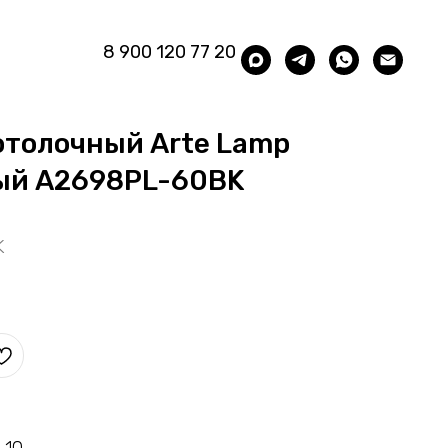
8 900 120 77 20
отолочный Arte Lamp
ный A2698PL-60BK
K
 10