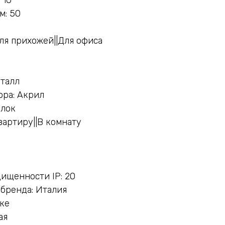
м: 50
ля прихожей||Для офиса
еталл
ора: Акрил
олок
вартиру||В комнату
ищенности IP: 20
бренда: Италия
нке
ая