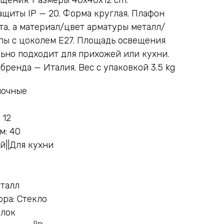
щиты IP — 20. Форма круглая. Плафон
та, а материал/цвет арматуры металл/
мпы с цоколем E27. Площадь освещения
льно подходит для прихожей или кухни.
ренда — Италия. Вес с упаковкой 3.5 kg
лочные
 12
м: 40
й||Для кухни
еталл
ра: Стекло
олок