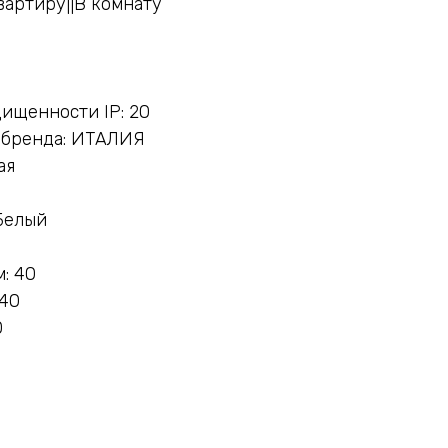
вартиру||В комнату
ищенности IP: 20
 бренда: ИТАЛИЯ
ая
Белый
: 40
 40
0