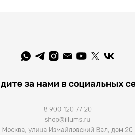
дите за нами в социальных с
8 900 120 77 20
shop@illums.ru
Москва, улица Измайловский Вал, дом 20