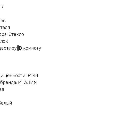
 7
led
еталл
ра: Стекло
олок
вартиру||В комнату
ищенности IP: 44
 бренда: ИТАЛИЯ
ая
Белый