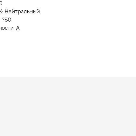
0
К: Нейтральный
 ?80
ости: A