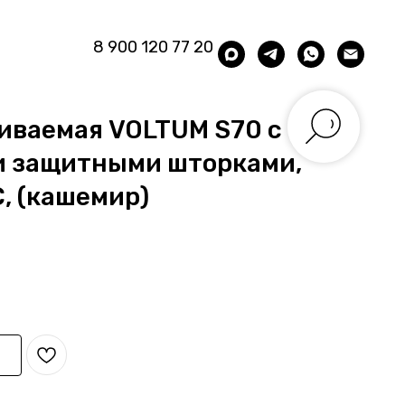
8 900 120 77 20
иваемая VOLTUM S70 с
и защитными шторками,
С, (кашемир)