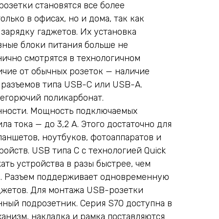
розетки становятся все более
лько в офисах, но и дома, так как
зарядку гаджетов. Их установка
вные блоки питания больше не
нично смотрятся в технологичном
ичие от обычных розеток — наличие
 разъемов типа USB-С или USB-A.
егорючий поликарбонат.
нности. Мощность подключаемых
ла тока — до 3,2 А. Этого достаточно для
ланшетов, ноутбуков, фотоаппаратов и
ойств. USB типа C с технологией Quick
ать устройства в разы быстрее, чем
я. Разъем поддерживает одновременную
джетов. Для монтажа USB-розетки
ный подрозетник. Серия S70 доступна в
ханизм, накладка и рамка поставляются