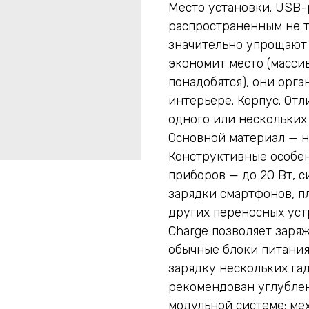
Место установки. USB-
распространенным не то
значительно упрощают 
экономит место (масси
понадобятся), они орга
интерьере. Корпус. Отл
одного или нескольких
Основной материал — н
Конструктивные особе
приборов — до 20 Вт, си
зарядки смартфонов, п
других переносных устр
Charge позволяет заряж
обычные блоки питани
зарядку нескольких га
рекомендован углублен
модульной системе: ме