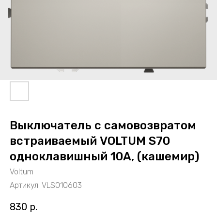
Выключатель с самовозвратом
встраиваемый VOLTUM S70
одноклавишный 10А, (кашемир)
Voltum
Артикул:
VLS010603
830
р.