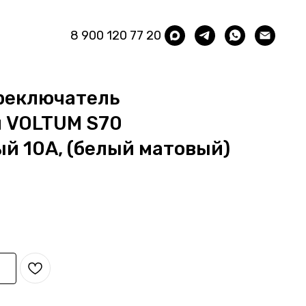
8 900 120 77 20
реключатель
 VOLTUM S70
й 10А, (белый матовый)