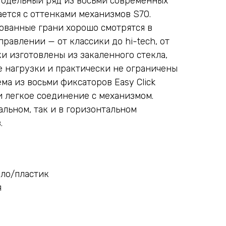
Модельный ряд из восьми современных
ается с оттенками механизмов S70.
ованные грани хорошо смотрятся в
равлении — от классики до hi-tech, от
и изготовлены из закаленного стекла,
 нагрузки и практически не ограничены
ема из восьми фиксаторов Easy Click
и легкое соединение с механизмом.
альном, так и в горизонтальном
.
кло/пластик
я