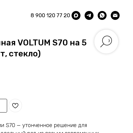
8 900 120 77 20
ная VOLTUM S70 на 5
т, стекло)
ии S70 — утонченное решение для