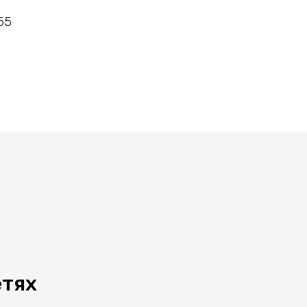
55
етях