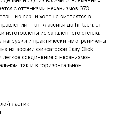
Модельный ряд из восьми современных
ается с оттенками механизмов S70.
ованные грани хорошо смотрятся в
равлении — от классики до hi-tech, от
и изготовлены из закаленного стекла,
 нагрузки и практически не ограничены
ема из восьми фиксаторов Easy Click
и легкое соединение с механизмом.
альном, так и в горизонтальном
.
кло/пластик
я