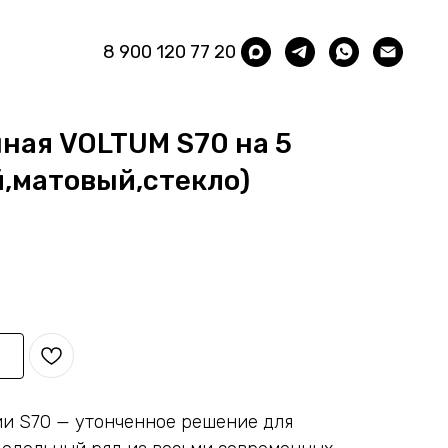
8 900 120 77 20
ная VOLTUM S70 на 5
й,матовый,стекло)
ии S70 — утонченное решение для