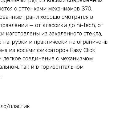
Модельный ряд из восьми современных
ается с оттенками механизмов S70.
ованные грани хорошо смотрятся в
равлении — от классики до hi-tech, от
и изготовлены из закаленного стекла,
 нагрузки и практически не ограничены
ема из восьми фиксаторов Easy Click
и легкое соединение с механизмом.
альном, так и в горизонтальном
.
кло/пластик