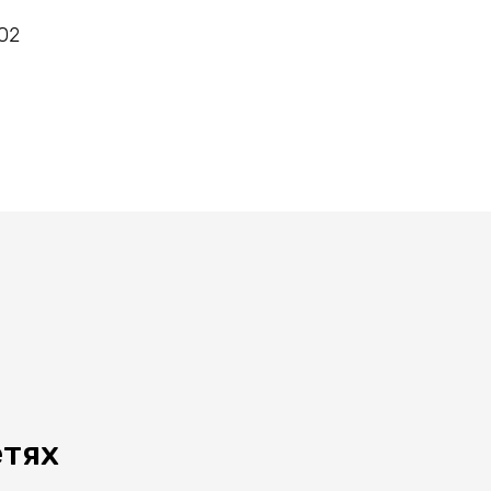
02
етях