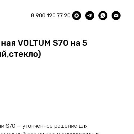
8 900 120 77 20
ная VOLTUM S70 на 5
ый,стекло)
ии S70 — утонченное решение для
Модельный ряд из восьми современных