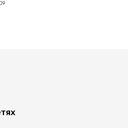
09
етях