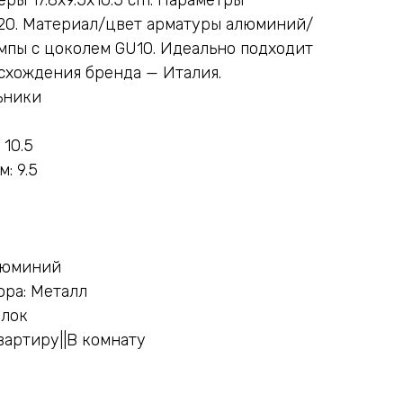
20. Материал/цвет арматуры алюминий/
ампы с цоколем GU10. Идеально подходит
исхождения бренда — Италия.
ьники
 10.5
: 9.5
люминий
ра: Металл
олок
вартиру||В комнату