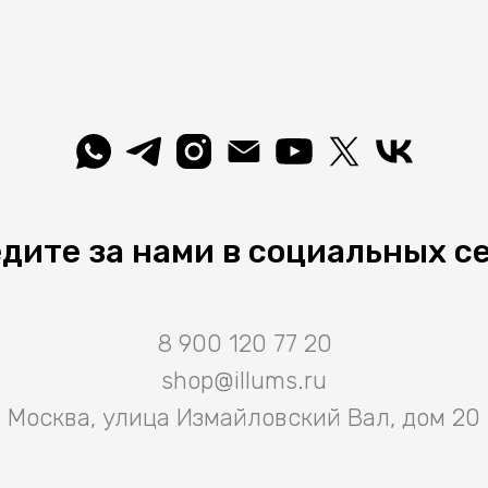
дите за нами в социальных с
8 900 120 77 20
shop@illums.ru
Москва, улица Измайловский Вал, дом 20