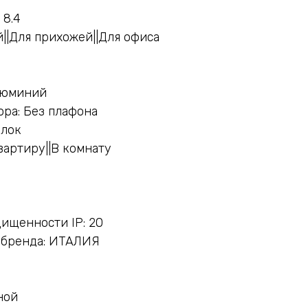
 8.4
й||Для прихожей||Для офиса
люминий
ра: Без плафона
олок
вартиру||В комнату
ищенности IP: 20
 бренда: ИТАЛИЯ
ной