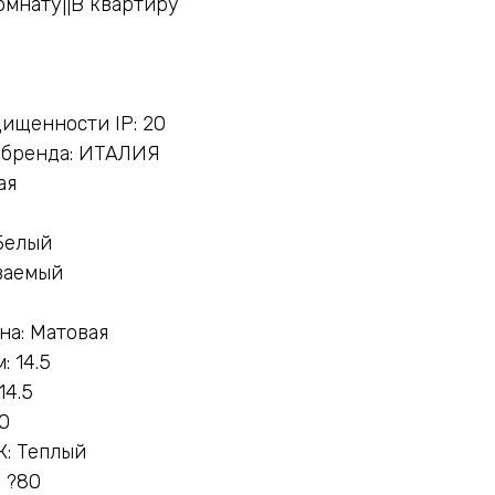
омнату||В квартиру
ищенности IP: 20
 бренда: ИТАЛИЯ
ая
Белый
ваемый
на: Матовая
 14.5
14.5
0
К: Теплый
 ?80