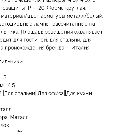
гозащиты IP — 20. Форма круглая.
а материал/цвет арматуры металл/белый.
ветодиодные лампы, рассчитанные на
ильника. Площадь освещения охватывает
одит для гостиной, для спальни, для
ана происхождения бренда — Италия.
тильники
 13
: 14.5
||Для спальни||Для офиса||Для кухни
еталл
ра: Металл
олок