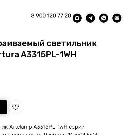
8 900 120 77 20
раиваемый светильник
rtura A3315PL-1WH
ик Artelamp A3315PL-1WH серии
тиль помещения. Размеры 14.5x14.5x13