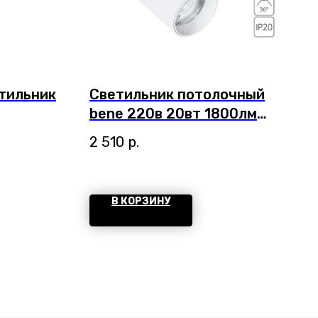
тильник
Светильник потолочный
bene 220в 20вт 1800лм
4000к 90+ 36° Arte Lamp
2 510
р.
Bene Белый A1947PL-1WH
В КОРЗИНУ