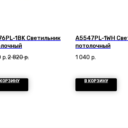
76PL-1BK Светильник
A5547PL-1WH Све
олочный
потолочный
0
р.
2 820
р.
1 040
р.
 КОРЗИНУ
В КОРЗИНУ