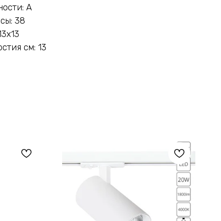
ости: A
сы: 38
13x13
стия см: 13