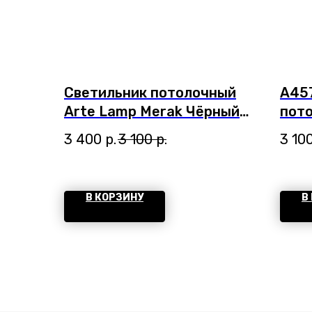
Светильник потолочный
A45
Arte Lamp Merak Чёрный
пот
A3530PL-1BK
3 400
р.
3 100
р.
3 10
В КОРЗИНУ
В