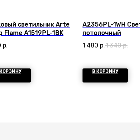
овый светильник Arte
A2356PL-1WH Све
 Flame A1519PL-1BK
потолочный
0
р.
1 480
р.
1 340
р.
 КОРЗИНУ
В КОРЗИНУ