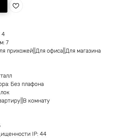
 4
м: 7
ля прихожей||Для офиса||Для магазина
еталл
ра: Без плафона
олок
вартиру||В комнату
5
ищенности IP: 44