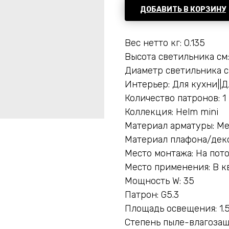
ДОБАВИТЬ В КОРЗИНУ
Вес нетто кг: 0.135
Высота светильника см:
Диаметр светильника с
Интерьер: Для кухни||Д
Количество патронов: 1
Коллекция: Helm mini
Материал арматуры: М
Материал плафона/деко
Место монтажа: На пот
Место применения: В к
Мощность W: 35
Патрон: G5.3
Площадь освещения: 1.
Степень пыле-влагозащ