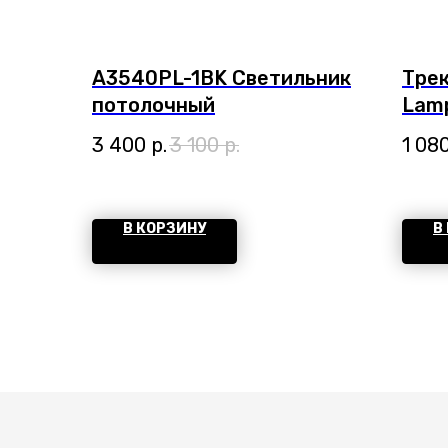
A3540PL-1BK Светильник
Трек
потолочный
Lamp
3 400
р.
3 100
р.
1 08
В КОРЗИНУ
В