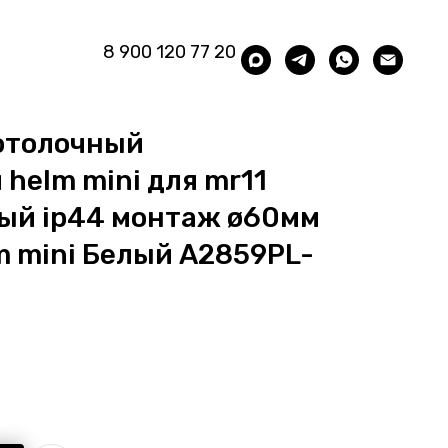
8 900 120 77 20
отолочный
helm mini для mr11
ый ip44 монтаж ø60мм
m mini Белый A2859PL-