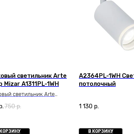
овый светильник Arte
A2364PL-1WH Све
 Mizar A1311PL-1WH
потолочный
овый светильник Arte
 A1311PL-1WH серии
р.
750
р.
1 130
р.
R. Подчеркнет стиль
щения. Размеры 8x6x15
Параметры
 КОРЗИНУ
В КОРЗИНУ