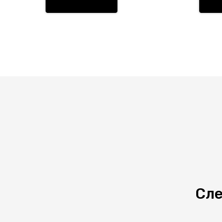
пыле
Плаф
цвет
арма
Испо
GU10
охват
прои
Итал
Сле