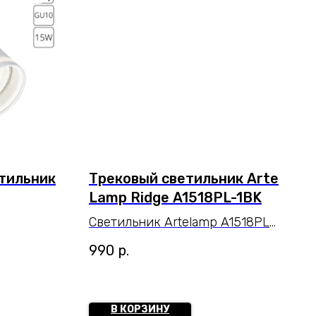
тильник
Трековый светильник Arte
Lamp Ridge A1518PL-1BK
Светильник Artelamp A1518PL-
1BK серии Ridge. Подчеркнет
990
р.
стиль помещения. Высота 17
cm. Параметры
пылевлагозащиты IP — 20.
В КОРЗИНУ