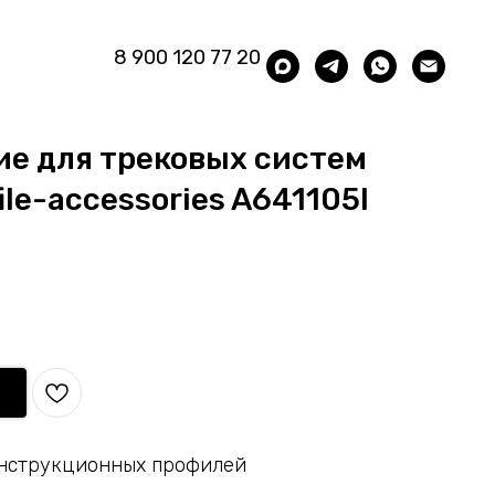
8 900 120 77 20
е для трековых систем
ile-accessories A641105I
онструкционных профилей