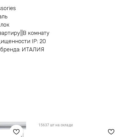
ssories
аль
олок
вартиру||В комнату
ищенности IP: 20
 бренда: ИТАЛИЯ