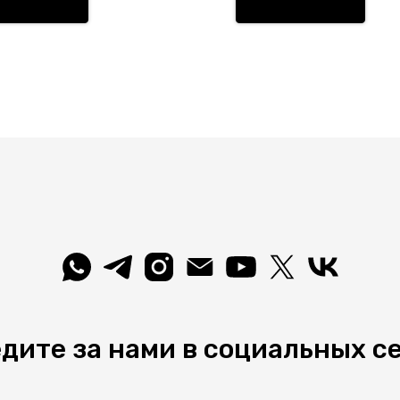
влагозащиты IP — 20.
он металлический белого
а, а материал/цвет
туры металл/белый.
льзует лампу с цоколем
. Площадь освещения
ывает 1 m?. Страна
схождения бренда —
ия.
дите за нами в социальных с