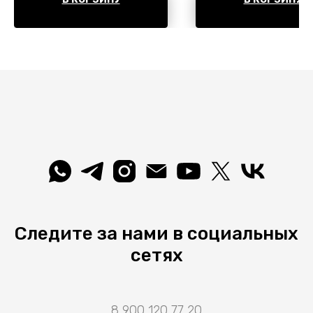
Материал/цвет арматуры
алюминий/белый. Имеются
встроенные светодиодные
лампы, рассчитанные на весь
срок службы светильника.
Страна происхождения
бренда — Италия.
Следите за нами в социальных
сетях
8 900 120 77 20