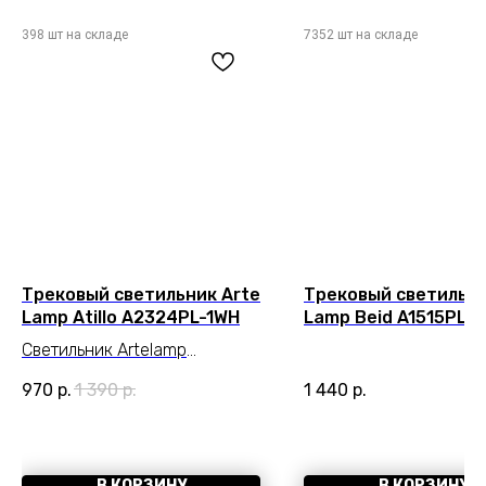
Трековый светильник Arte
Трековый светильни
Lamp Atillo A2324PL-1WH
Lamp Beid A1515PL-1
Светильник Artelamp
A2324PL-1WH серии Atillo.
970
р.
1 390
р.
1 440
р.
Подчеркнет стиль
помещения. Размеры 11x10x14
cm. Параметры
пылевлагозащиты IP — 20.
В КОРЗИНУ
В КОРЗИНУ