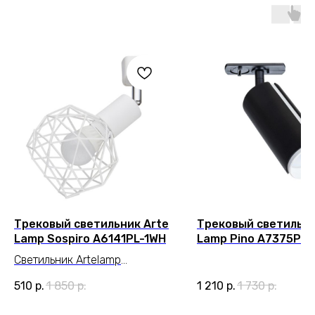
Трековый светильник Arte
Трековый светильни
Lamp Sospiro A6141PL-1WH
Lamp Pino A7375PL-
Светильник Artelamp
A6141PL-1WH серии Sospiro.
510
р.
1 850
р.
1 210
р.
1 730
р.
Подчеркнет стиль
помещения. Размеры