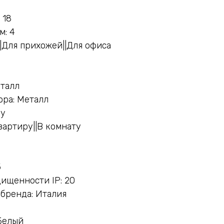
 18
м: 4
|Для прихожей||Для офиса
еталл
ра: Металл
ну
вартиру||В комнату
5
ищенности IP: 20
бренда: Италия
Белый